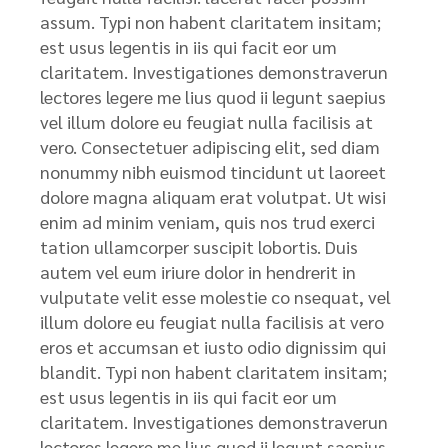
assum. Typi non habent claritatem insitam;
est usus legentis in iis qui facit eor um
claritatem. Investigationes demonstraverun
lectores legere me lius quod ii legunt saepius
vel illum dolore eu feugiat nulla facilisis at
vero. Consectetuer adipiscing elit, sed diam
nonummy nibh euismod tincidunt ut laoreet
dolore magna aliquam erat volutpat. Ut wisi
enim ad minim veniam, quis nos trud exerci
tation ullamcorper suscipit lobortis. Duis
autem vel eum iriure dolor in hendrerit in
vulputate velit esse molestie co nsequat, vel
illum dolore eu feugiat nulla facilisis at vero
eros et accumsan et iusto odio dignissim qui
blandit. Typi non habent claritatem insitam;
est usus legentis in iis qui facit eor um
claritatem. Investigationes demonstraverun
lectores legere me lius quod ii legunt saepius