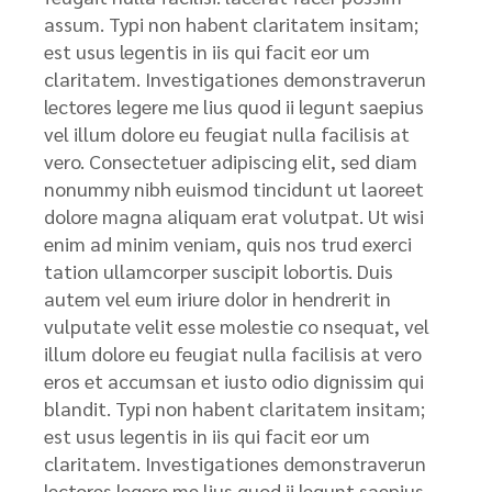
assum. Typi non habent claritatem insitam;
est usus legentis in iis qui facit eor um
claritatem. Investigationes demonstraverun
lectores legere me lius quod ii legunt saepius
vel illum dolore eu feugiat nulla facilisis at
vero. Consectetuer adipiscing elit, sed diam
nonummy nibh euismod tincidunt ut laoreet
dolore magna aliquam erat volutpat. Ut wisi
enim ad minim veniam, quis nos trud exerci
tation ullamcorper suscipit lobortis. Duis
autem vel eum iriure dolor in hendrerit in
vulputate velit esse molestie co nsequat, vel
illum dolore eu feugiat nulla facilisis at vero
eros et accumsan et iusto odio dignissim qui
blandit. Typi non habent claritatem insitam;
est usus legentis in iis qui facit eor um
claritatem. Investigationes demonstraverun
lectores legere me lius quod ii legunt saepius